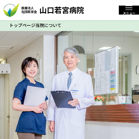
山口若宮病院
医療法人
山口若宮病院
医療法人
社団若宮会
閉じる
社団若宮会
メニュー
トップページ
当院について
標準
拡大
文字サイズ
トップページ
当院について
入院・入所について
お知らせ
交通アクセス