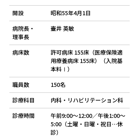
開設
昭和55年4月1日
病院長・
壷井 英敏
理事長
病床数
許可病床 155床（医療保険適
用療養病床 155床）（入院基
本料Ⅰ）
職員数
150名
診療科目
内科・リハビリテーション科
診療時間
午前9:00～12:00／午後1:00～
5:00（土曜・日曜・祝日…休
診）