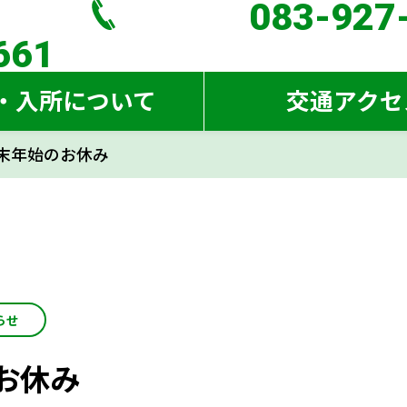
083-927
083-927
661
661
・入所について
交通アクセ
末年始のお休み
ジ
について
らせ
お休み