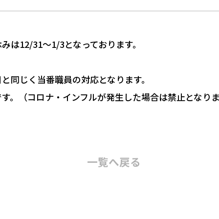
は12/31～1/3となっております。
護方針
。
日と同じく当番職員の対応となります。
談
です。（コロナ・インフルが発生した場合は禁止となり
083-
メールでのお問い
1
一覧へ
戻る