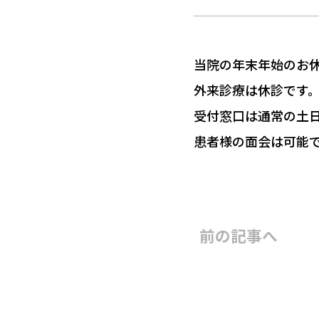
採用情報
当院の年末年始のお休み
個人情報保
外来診療は休診です
受付窓口は通常の土
お問い合わせ・ご相
患者様の面会は可能
927-366
前の記事
へ