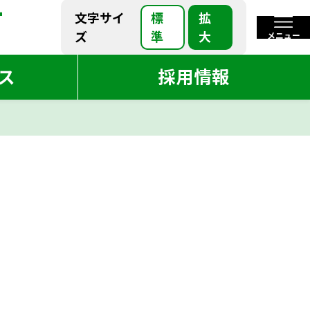
-
-
標
拡
文字サイ
標
拡
文字サイ
準
大
ズ
メニュー
準
大
ズ
閉じる
ス
採用情報