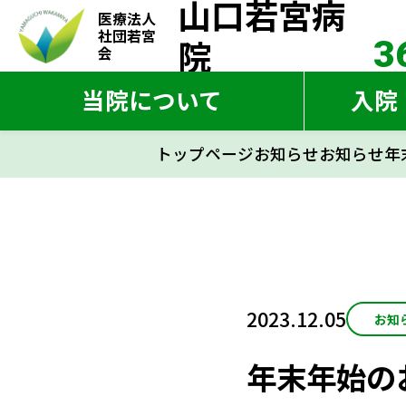
山口若宮病
山口若宮病
医療法人
医療法人
社団若宮
社団若宮
院
3
院
3
会
会
当院について
入院
トップページ
お知らせ
お知らせ
年
トップペー
当院について
入院・入所
2023.12.05
お知
お知らせ
年末年始の
交通アクセス