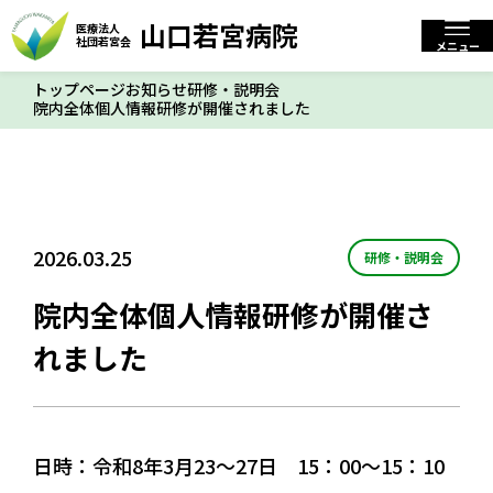
山口若宮病院
医療法人
山口若宮病院
医療法人
社団若宮会
閉じる
社団若宮会
メニュー
トップページ
お知らせ
研修・説明会
院内全体個人情報研修が開催されました
標準
拡大
文字サイズ
トップページ
2026.03.25
研修・説明会
当院について
院内全体個人情報研修が開催さ
入院・入所について
れました
お知らせ
日時：令和8年3月23～27日 15：00～15：10
交通アクセス