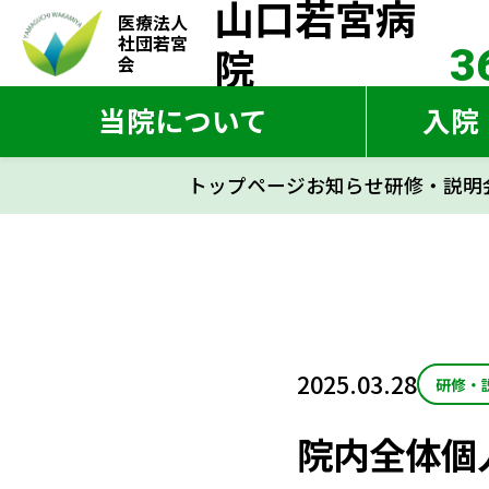
山口若宮病
山口若宮病
医療法人
医療法人
社団若宮
社団若宮
院
3
院
3
会
会
当院について
入院
トップページ
お知らせ
研修・説明
トップペー
当院について
入院・入所
2025.03.28
研修・
お知らせ
院内全体個
交通アクセス