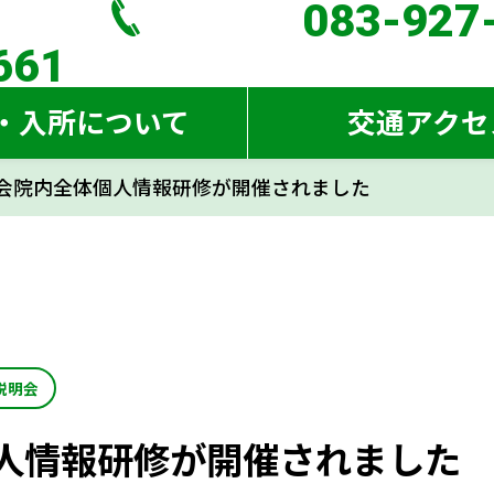
083-927
083-927
661
661
・入所について
交通アクセ
会
院内全体個人情報研修が開催されました
ジ
について
説明会
人情報研修が開催されました