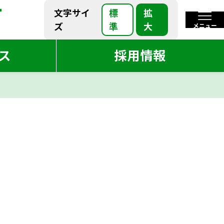
-
-
標
拡
文字サイ
標
拡
文字サイ
準
大
ズ
メニュー
準
大
ズ
閉じる
ス
採用情報