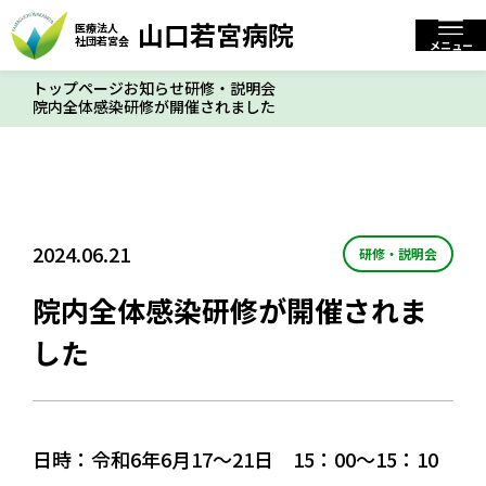
山口若宮病院
医療法人
山口若宮病院
医療法人
社団若宮会
閉じる
社団若宮会
メニュー
トップページ
お知らせ
研修・説明会
院内全体感染研修が開催されました
標準
拡大
文字サイズ
トップページ
2024.06.21
研修・説明会
当院について
院内全体感染研修が開催されま
入院・入所について
した
お知らせ
日時：令和6年6月17～21日 15：00～15：10
交通アクセス