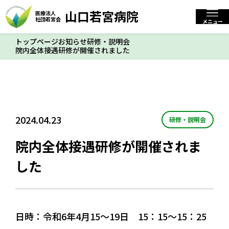
山口若宮病院
医療法人
山口若宮病院
医療法人
社団若宮会
閉じる
社団若宮会
メニュー
トップページ
お知らせ
研修・説明会
院内全体接遇研修が開催されました
標準
拡大
文字サイズ
トップページ
2024.04.23
研修・説明会
当院について
院内全体接遇研修が開催されま
入院・入所について
した
お知らせ
日時：令和6年4月15～19日 15：15～15：25
交通アクセス